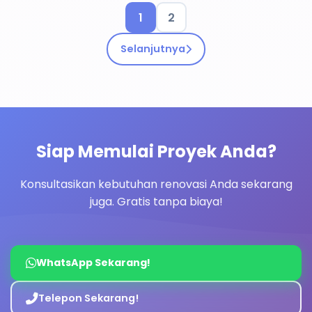
1
2
Selanjutnya
Siap Memulai Proyek Anda?
Konsultasikan kebutuhan renovasi Anda sekarang
juga. Gratis tanpa biaya!
WhatsApp Sekarang!
Telepon Sekarang!