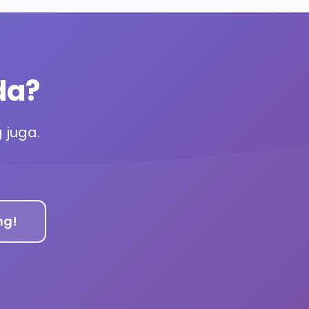
da?
 juga.
ng!